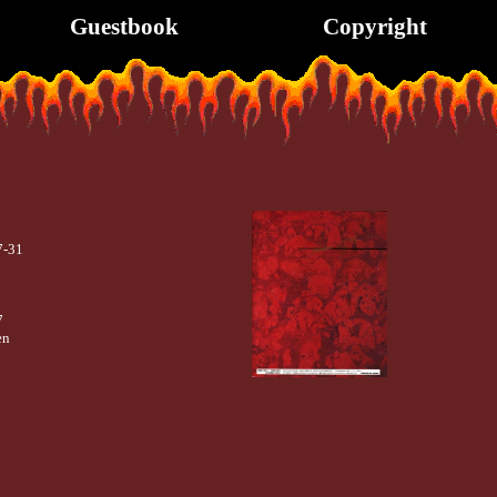
Guestbook
Copyright
7-31
7
en