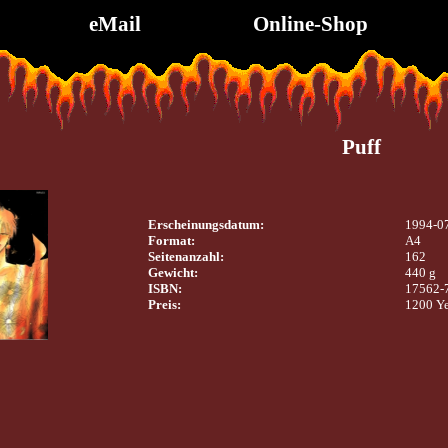
eMail
Online-Shop
Puff
Erscheinungsdatum:
1994-0
Format:
A4
Seitenanzahl:
162
Gewicht:
440 g
ISBN:
17562-
Preis:
1200 Y