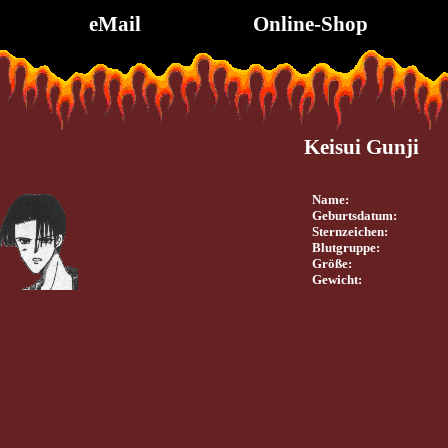
eMail
Online-Shop
Keisui Gunji
Name:
Geburtsdatum:
Sternzeichen:
Blutgruppe:
Größe:
Gewicht: