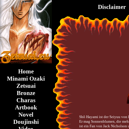
Disclaimer
Home
Minami Ozaki
Zetsuai
Bronze
Charas
Artbook
Novel
Shô Hayami ist der Seiyuu von 
Doujinshi
Er mag Sonnenblumen, die mehr 
ist ein Fan von Jack Nicholson