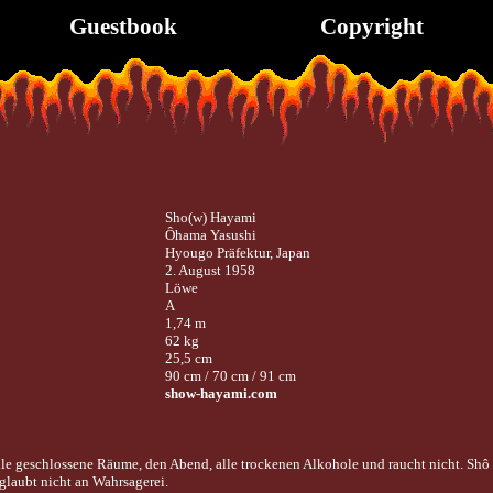
Guestbook
Copyright
Sho(w) Hayami
Ôhama Yasushi
Hyougo Präfektur, Japan
2. August 1958
Löwe
A
1,74 m
62 kg
25,5 cm
90 cm / 70 cm / 91 cm
show-hayami.com
lle geschlossene Räume, den Abend, alle trockenen Alkohole und raucht nicht. Shô
laubt nicht an Wahrsagerei.