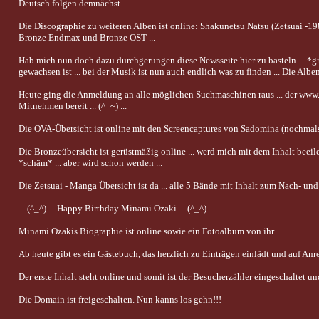
Deutsch folgen demnächst ...
Die Discographie zu weiteren Alben ist online: Shakunetsu Natsu (Zetsuai -1989
Bronze Endmax und Bronze OST ...
Hab mich nun doch dazu durchgerungen diese Newsseite hier zu basteln ... *grin
gewachsen ist ... bei der Musik ist nun auch endlich was zu finden ... Die Albe
Heute ging die Anmeldung an alle möglichen Suchmaschinen raus ... der www.Z
Mitnehmen bereit ... (^_~) ...
Die OVA-Übersicht ist online mit den Screencaptures von Sadomina (nochmals v
Die Bronzeübersicht ist gerüstmäßig online ... werd mich mit dem Inhalt beeilen
*schäm* ... aber wird schon werden ...
Die Zetsuai - Manga Übersicht ist da ... alle 5 Bände mit Inhalt zum Nach- und 
... (^_^) ... Happy Birthday Minami Ozaki ... (^_^) ...
Minami Ozakis Biographie ist online sowie ein Fotoalbum von ihr ...
Ab heute gibt es ein Gästebuch, das herzlich zu Einträgen einlädt und auf Anre
Der erste Inhalt steht online und somit ist der Besucherzähler eingeschaltet und
Die Domain ist freigeschalten. Nun kanns los gehn!!!