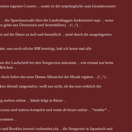
 einen eigenen Counter ... somit ist der ursprüngliche zum Gesamtcounter
t ... die Sprachauswahl über die Landesflaggen funktioniert supi ... wenn
 gehts ans Übersetzen und Seitenfüllen) ... (^_^) ...
 auf die Dauer zu hell und freundlich ... (und durch die ausgelagerten
be, was noch etliche MB benötigt, hab ich heute mal alle
, wie die Laufschrift bei den Songtexten ankommt ... erst einmal nur beim
licken ...
doch lieber das neue Drama-Album bei der Musik ergänzt ... (^_^) ...
balken überall umgestaltet, weiß nur nicht, ob das nun wirklich die
soeben online ... Inhalt folgt in Kürze ...
yasu sind nahezu komplett und somit ab heute online ... *strahlz* ...
ekommen ...
ste und Booklet (soweit vorhanden) da ... die Songtexte in Japanisch und