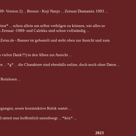
- Version 2) ... Bronze - Koji Nanjo ... Zetsuai Dramamix 1993 ...
st* ... schon allein um selbst verfolgen zu können, wie alles so
n Zetsuai -1989- und Calekka sind schon vollständig ...
etsu.de - Banner ist gebastelt und steht oben zur Ansicht und zum
ielen Dank!!!) in den Alben zur Ansicht ...
 ... *g* ... die Charaktere sind ebenfalls online, doch noch ohne Daten ...
Reinlesen ...
gungen, sowie konstruktive Kritik wartet ...
 rattert nun hoffentlich unendwegt ... *feix* ...
2023