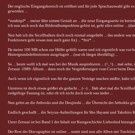
Der englische Eingangsbereich ist eröffnet und für jede Sprachauswahl gibt es
geworden ...
*rumhüpf* ... meine Idee nimmt Gestalt an ... die neue Eingangsseite ist kreier
ich nun auch noch das Bilderalbumproblem gelöst ist, geht alles online ... (dann
Nun hab ich die Srcollbalken doch noch einmal umgefärbt ... das andere war mir
Funktionen geht sowas nun auch ganz fix) ... *froi* ...
Da meine 100 MB schon zur Hälfte gefüllt waren und ich eigentlich was vor ha
Hintergrundsdefinitionen ausgelagert ... (war eh längst überfällig) ...
So ... heute wollt ich mal was bei der Musik ausprobieren ... (^_^) ... mal sehn
Zetsuai -1989- Album ... dazu noch die Vergrößerungen vom Cover beim Draufk
Auch wenn ich eigentlich was für die ganzen Vorträge machen müßte, habe ich 
Unistress ist doch etwas größer als gedacht ... (-.-) ... Hab aber mal die Scroll
endgültige Fassung ist, oder ob ich nicht doch noch was änder ...
Nun gehts an die Artbooks und die Doujinshi ... die Übersicht der Artbokks ging 
Endlich geschafft ... die Seiyuu-Aufstellungen für Sho Hayami und Takehito Ko
Unter Zetsuai ist bei Band 1 der Inhalt zur Kurzgeschichte Liebeslied hinzug
Der Rest der Discographie ist online ... somit sind nun alle Alben mit Trackli