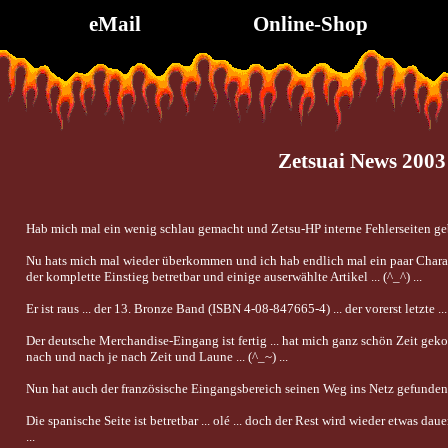
eMail
Online-Shop
Zetsuai News 2003
Hab mich mal ein wenig schlau gemacht und Zetsu-HP interne Fehlerseiten gebaste
Nu hats mich mal wieder überkommen und ich hab endlich mal ein paar Charakte
der komplette Einstieg betretbar und einige auserwählte Artikel ... (^_^) ...
Er ist raus ... der 13. Bronze Band (ISBN 4-08-847665-4) ... der vorerst letzte ... 
Der deutsche Merchandise-Eingang ist fertig ... hat mich ganz schön Zeit gekoste
nach und nach je nach Zeit und Laune ... (^_~) ...
Nun hat auch der französische Eingangsbereich seinen Weg ins Netz gefunden ...
Die spanische Seite ist betretbar ... olé ... doch der Rest wird wieder etwas da
...