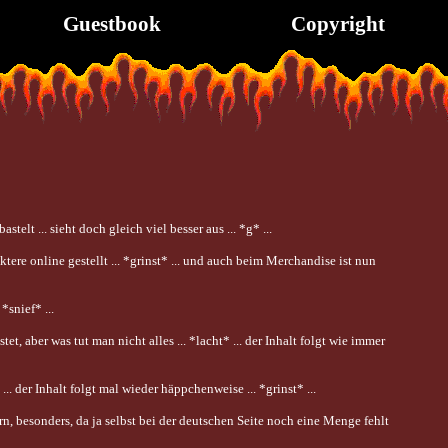
Guestbook
Copyright
lt ... sieht doch gleich viel besser aus ... *g* ...
re online gestellt ... *grinst* ... und auch beim Merchandise ist nun
*snief* ...
t, aber was tut man nicht alles ... *lacht* ... der Inhalt folgt wie immer
 der Inhalt folgt mal wieder häppchenweise ... *grinst* ...
uern, besonders, da ja selbst bei der deutschen Seite noch eine Menge fehlt