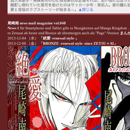
尾崎南 news mail magazine vol.048
News-1
für Smartphone und Tablet gibt es Neuigkeiten auf Manga Kingdom ... z
es Zetsuai ab heute und Bronze ab übermorgen auch als "Page"-Version
まん
2013-12-04 （水）
「絶愛 -renewal style-」
2013-12-06 （金）
「BRONZE -renewal style- since ZETSU＋AI」