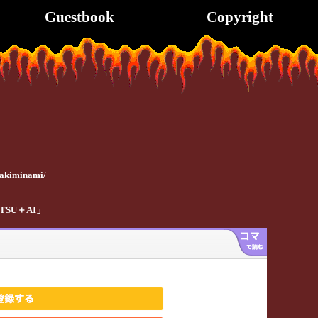
Guestbook
Copyright
zakiminami/
 ZETSU＋AI」