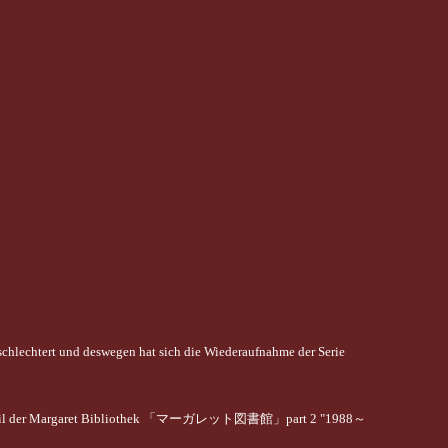
schlechtert und deswegen hat sich die Wiederaufnahme der Serie
Teil der Margaret Bibliothek 「マーガレット図書館」part 2 "1988～