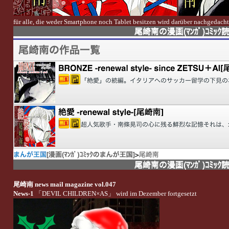
für alle, die weder Smartphone noch Tablet besitzen wird darüber nachgedach
尾崎南 news mail magazine vol.047
News-1
「DEVIL CHILDREN×AS」 wird im Dezember fortgesetzt