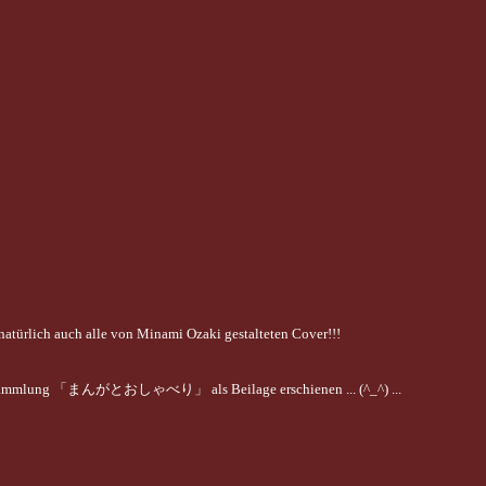
natürlich auch alle von Minami Ozaki gestalteten Cover!!!
ammlung 「まんがとおしゃべり」 als Beilage erschienen ... (^_^) ...