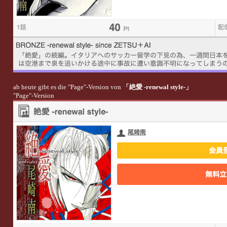
ab heute gibt es die "Page"-Version von
「絶愛 -renewal style-」
"Page"-Version