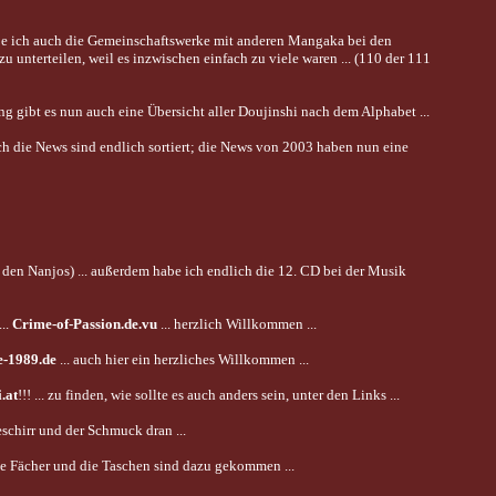
 habe ich auch die Gemeinschaftswerke mit anderen Mangaka bei den
u unterteilen, weil es inzwischen einfach zu viele waren ... (110 der 111
g gibt es nun auch eine Übersicht aller Doujinshi nach dem Alphabet ...
auch die News sind endlich sortiert; die News von 2003 haben nun eine
den Nanjos) ... außerdem habe ich endlich die 12. CD bei der Musik
...
Crime-of-Passion.de.vu
... herzlich Willkommen ...
e-1989.de
... auch hier ein herzliches Willkommen ...
.at
!!! ... zu finden, wie sollte es auch anders sein, unter den Links ...
eschirr und der Schmuck dran ...
 die Fächer und die Taschen sind dazu gekommen ...