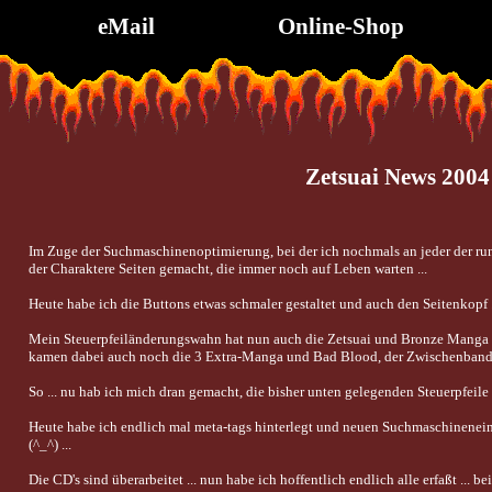
eMail
Online-Shop
Zetsuai News 2004
Im Zuge der Suchmaschinenoptimierung, bei der ich nochmals an jeder der ru
der Charaktere Seiten gemacht, die immer noch auf Leben warten ...
Heute habe ich die Buttons etwas schmaler gestaltet und auch den Seitenkopf ... 
Mein Steuerpfeiländerungswahn hat nun auch die Zetsuai und Bronze Manga getr
kamen dabei auch noch die 3 Extra-Manga und Bad Blood, der Zwischenband z
So ... nu hab ich mich dran gemacht, die bisher unten gelegenden Steuerpfeile 
Heute habe ich endlich mal meta-tags hinterlegt und neuen Suchmaschinenein
(^_^) ...
Die CD's sind überarbeitet ... nun habe ich hoffentlich endlich alle erfaßt ... b