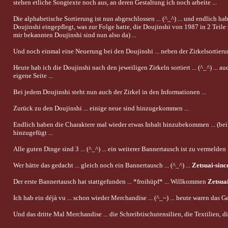
stehen etliche Songtexte noch aus, an deren Gestaltung ich noch arbeite ...
Die alphabetische Sortierung ist nun abgeschlossen ... (^_^) ... und endlich
Doujinshi eingepflegt, was zur Folge hatte, die Doujinshi von 1987 in 2 Teile z
mir bekannten Doujinshi sind nun also da) ...
Und noch einmal eine Neuerung bei den Doujinshi ... neben der Zirkelsortierun
Heute hab ich die Doujinshi nach den jeweiligen Zirkeln sortiert ... (^_^) ... 
eigene Seite ...
Bei jedem Doujinshi steht nun auch der Zirkel in den Informationen ...
Zurück zu den Doujinshi ... einige neue sind hinzugekommen ...
Endlich haben die Charaktere mal wieder etwas Inhalt hinzubekommen ... (bei 
hinzugefügt ...
Alle guten Dinge sind 3 ... (^_^) ... ein weiterer Bannertausch ist zu vermelden 
Wer hätte das gedacht ... gleich noch ein Bannertausch ... (^_^) ...
Zetsuai-sinc
Der erste Bannertausch hat stattgefunden ... *froihüpf* ... Willkommen
Zetsuai
Ich hab ein déjà vu ... schon wieder Merchandise ... (^_~) ... heute waren das G
Und das dritte Mal Merchandise ... die Schreibtischutensilien, die Textilien,